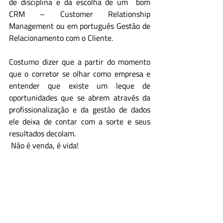
de disciplina e da escolha de um  bom 
CRM – Customer Relationship 
Management ou em português Gestão de 
Relacionamento com o Cliente.
Costumo dizer que a partir do momento 
que o corretor se olhar como empresa e 
entender que existe um leque de 
oportunidades que se abrem através da 
profissionalização e da gestão de dados 
ele deixa de contar com a sorte e seus 
resultados decolam.
 Não é venda, é vida!
Daiana Pantano
 é especialista em 
Negócios Imobiliários por formação, 
Graduada em Publicidade, Propaganda e 
Administração de Empresas, Pós 
Graduada em Gerenciamento de Projetos, 