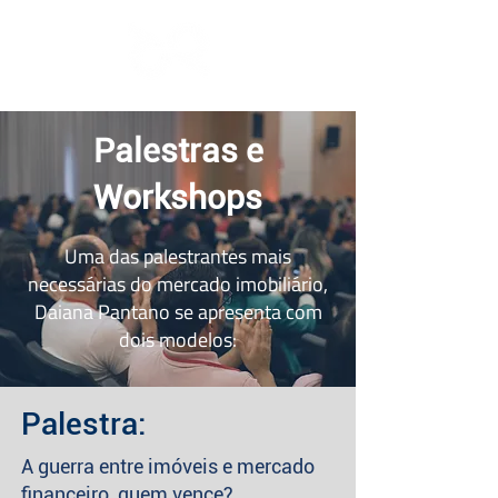
Palestras e
Workshops
Uma das palestrantes mais
necessárias do mercado imobiliário,
Daiana Pantano se apresenta com
dois modelos:
Palestra:
A guerra entre imóveis e mercado
financeiro, quem vence?